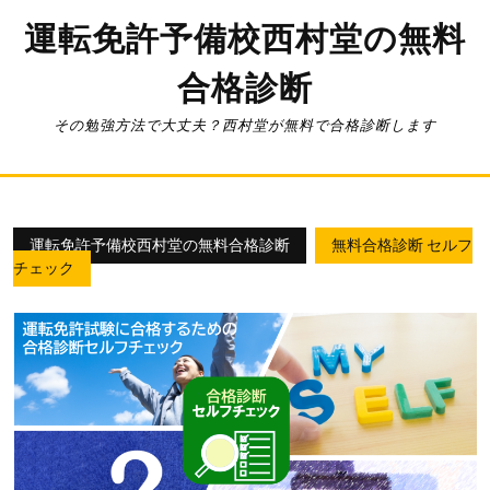
コ
運転免許予備校西村堂の無料
ン
テ
合格診断
ン
ツ
へ
その勉強方法で大丈夫？西村堂が無料で合格診断します
ス
キ
ッ
プ
運転免許予備校西村堂の無料合格診断
無料合格診断 セルフ
チェック