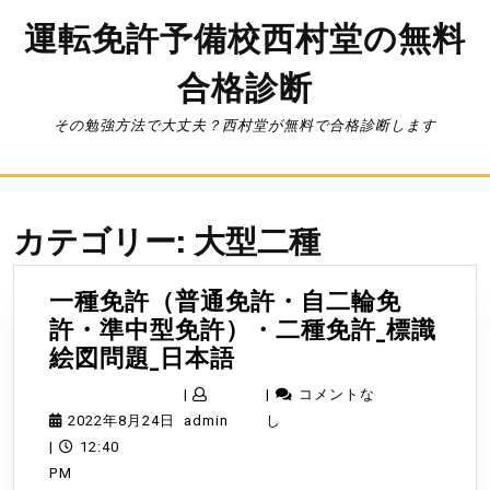
コ
運転免許予備校西村堂の無料
ン
テ
合格診断
ン
ツ
へ
その勉強方法で大丈夫？西村堂が無料で合格診断します
ス
キ
ッ
プ
カテゴリー:
大型二種
一種免許（普通免許・自二輪免
許・準中型免許）・二種免許_標識
一
絵図問題_日本語
種
|
|
コメントな
免
2022
admin
2022年8月24日
admin
し
許
年
|
12:40
（普
8
PM