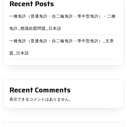
_
Recent Posts
標
識
一種免許（普通免許・自二輪免許・準中型免許）・二種
絵
図
免許_標識絵図問題_日本語
問
一種免許（普通免許・自二輪免許・準中型免許）_文章
題
_
題_日本語
日
本
語
Recent Comments
表示できるコメントはありません。