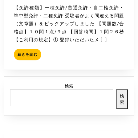
通
月
【免許種類】一種免許/普通免許・自二輪免許・
免
24
準中型免許・二種免許 受験者がよく間違える問題
許・
日
（文章題）をピックアップしました 【問題数/合
自
格点】１０問１点/９点 【回答時間】１問２６秒
二
【ご利用の規定】① 登録いただいたメ […]
輪
免
続
続きを読む
許・
き
準
を
読
中
む
型
検索
免
検
許）・
索
二
種
免
許